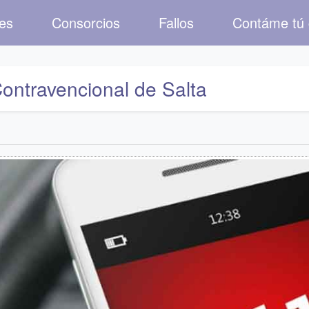
nes
Consorcios
Fallos
Contáme tú
ontravencional de Salta