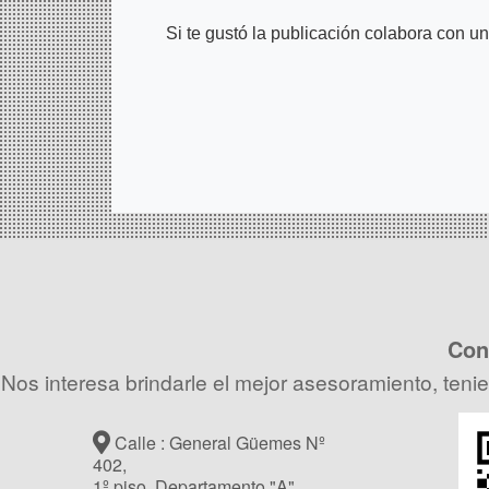
Si te gustó la publicación colabora con u
Cons
Nos interesa brindarle el mejor asesoramiento, teni
Calle : General Güemes Nº
402,
1º piso, Departamento "A"