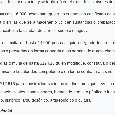
el de conservación y se triplicará en el caso de los niveles de
a casi 16.000 pesos para quien no cuente con certificado de ap
osa o en las que se almacenen o utilicen sustancias o prepar
ciales a la calidad del aire, el suelo o el agua.
sto o multa de hasta 14.000 pesos a quien degrade los suelo
las o pecuarias en forma contraria a las normas de aprovechami
días o multa de hasta $12.616 quien modifique, construya o de
ermiso de la autoridad competente o en forma contraria a las no
$12.616 para constructores o técnicos directores que lleven a 
spacios viales, zonas verdes, bienes de dominio público o luga
co, histórico, arquitectónico, arqueológico o cultural.
vincial